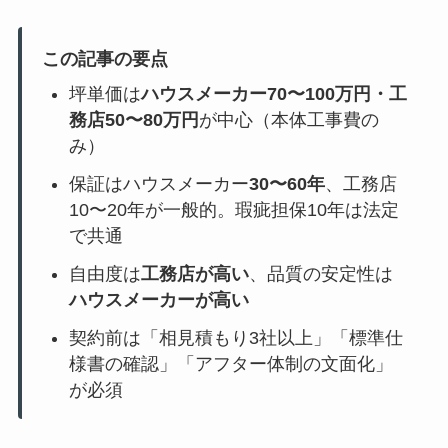
この記事の要点
坪単価は
ハウスメーカー70〜100万円・工
務店50〜80万円
が中心（本体工事費の
み）
保証はハウスメーカー
30〜60年
、工務店
10〜20年が一般的。瑕疵担保10年は法定
で共通
自由度は
工務店が高い
、品質の安定性は
ハウスメーカーが高い
契約前は「相見積もり3社以上」「標準仕
様書の確認」「アフター体制の文面化」
が必須