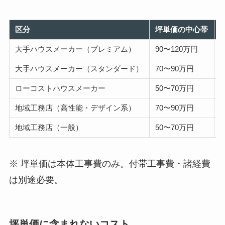
区分
坪単価の中心帯
大手ハウスメーカー（プレミアム）
90〜120万円
3
大手ハウスメーカー（スタンダード）
70〜90万円
2
ローコストハウスメーカー
50〜70万円
1
地域工務店（高性能・デザイン系）
70〜90万円
2
地域工務店（一般）
50〜70万円
1
※ 坪単価は本体工事費のみ。付帯工事費・諸経費
は別途必要。
坪単価に含まれないコスト