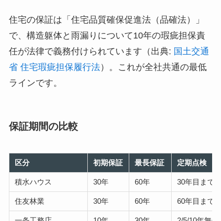
住宅の保証は「住宅品質確保促進法（品確法）」
で、構造躯体と雨漏りについて10年の瑕疵担保責
任が法律で義務付けられています（出典:
国土交通
省 住宅瑕疵担保履行法
）。これが全社共通の最低
ラインです。
保証期間の比較
区分
初期保証
最長保証
定期点検
積水ハウス
30年
60年
30年目まで
住友林業
30年
60年
60年目まで
一条工務店
10年
30年
2/5/10年