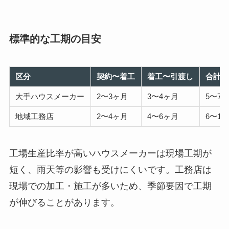
標準的な工期の目安
区分
契約〜着工
着工〜引渡し
合計
大手ハウスメーカー
2〜3ヶ月
3〜4ヶ月
5〜7
地域工務店
2〜4ヶ月
4〜6ヶ月
6〜1
工場生産比率が高いハウスメーカーは現場工期が
短く、雨天等の影響も受けにくいです。工務店は
現場での加工・施工が多いため、季節要因で工期
が伸びることがあります。