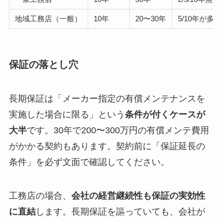
地域工務店（一般）
10年
20〜30年
5/10年が
保証の落とし穴
長期保証は「メーカー指定の有償メンテナンスを
実施した場合に限る」という
条件が付くケースが
大半
です。30年で200〜300万円の有償メンテ費用
がかかる契約もあります。契約前に「保証延長の
条件」を必ず文面で確認してください。
工務店の場合、
会社の経営継続性も保証の実効性
に直結
します。長期保証を謳っていても、会社が