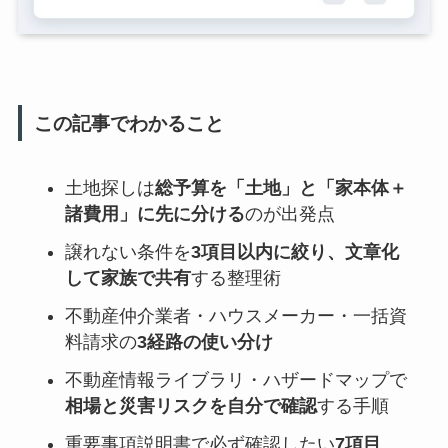
この記事でわかること
土地探しは
総予算を「土地」と「家本体＋
諸費用」に先に分ける
のが出発点
譲れない条件を
3項目以内に絞り、文章化
して家族で共有
する整理術
不動産仲介業者・ハウスメーカー・一括資
料請求の
3経路の使い分け
不動産情報ライブラリ・ハザードマップで
相場と災害リスクを自分で確認
する手順
重要事項説明書で必ず確認したい
7項目