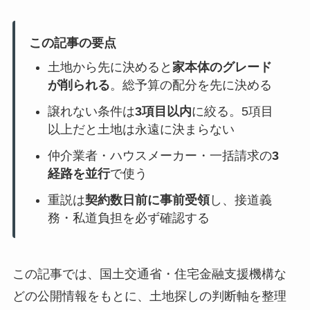
この記事の要点
土地から先に決めると
家本体のグレード
が削られる
。総予算の配分を先に決める
譲れない条件は
3項目以内
に絞る。5項目
以上だと土地は永遠に決まらない
仲介業者・ハウスメーカー・一括請求の
3
経路を並行
で使う
重説は
契約数日前に事前受領
し、接道義
務・私道負担を必ず確認する
この記事では、国土交通省・住宅金融支援機構な
どの公開情報をもとに、土地探しの判断軸を整理