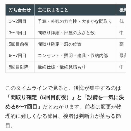
打ち合わせ
主に決まること
後悔
1〜2回目
予算・外観の方向性・大まかな間取り
低（
3〜4回目
間取り詳細・部屋の広さと数
中（
5回目前後
間取り確定・窓の位置
高（
6〜7回目
コンセント・照明・建具・収納内部
最高
8回目以降
最終仕様・最終見積もり
中（
このタイムラインで見ると、後悔が集中するのは
「間取り確定（5回目前後）」と「設備を一気に決
める6〜7回目」
だとわかります。前者は変更が物
理的に難しくなる節目、後者は判断力が落ちる節
目。