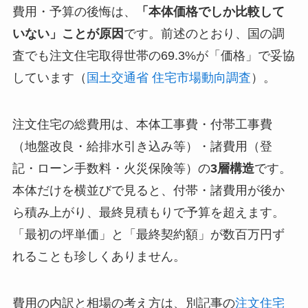
費用・予算の後悔は、
「本体価格でしか比較して
いない」ことが原因
です。前述のとおり、国の調
査でも注文住宅取得世帯の69.3%が「価格」で妥協
しています（
国土交通省 住宅市場動向調査
）。
注文住宅の総費用は、本体工事費・付帯工事費
（地盤改良・給排水引き込み等）・諸費用（登
記・ローン手数料・火災保険等）の
3層構造
です。
本体だけを横並びで見ると、付帯・諸費用が後か
ら積み上がり、最終見積もりで予算を超えます。
「最初の坪単価」と「最終契約額」が数百万円ず
れることも珍しくありません。
費用の内訳と相場の考え方は、別記事の
注文住宅