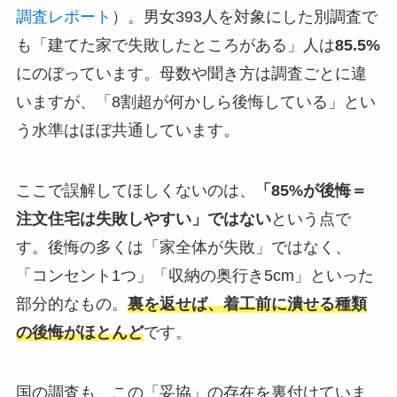
調査レポート
）。男女393人を対象にした別調査で
も「建てた家で失敗したところがある」人は
85.5%
にのぼっています。母数や聞き方は調査ごとに違
いますが、「8割超が何かしら後悔している」とい
う水準はほぼ共通しています。
ここで誤解してほしくないのは、
「85%が後悔＝
注文住宅は失敗しやすい」ではない
という点で
す。後悔の多くは「家全体が失敗」ではなく、
「コンセント1つ」「収納の奥行き5cm」といった
部分的なもの。
裏を返せば、着工前に潰せる種類
の後悔がほとんど
です。
国の調査も、この「妥協」の存在を裏付けていま