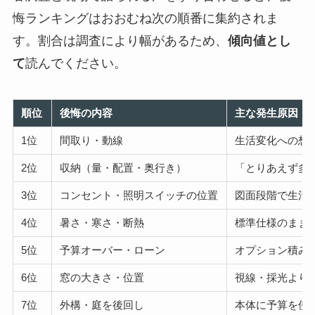
悔ランキングはおおむね次の順番に集約されま
す。割合は調査により幅があるため、
傾向値とし
て
読んでください。
順位
後悔の内容
主な発生原因
1位
間取り・動線
生活変化への想
2位
収納（量・配置・奥行き）
「とりあえず多
3位
コンセント・照明スイッチの位置
図面段階で生活
4位
暑さ・寒さ・断熱
標準仕様のまま
5位
予算オーバー・ローン
オプション積み
6位
窓の大きさ・位置
視線・採光より
7位
外構・庭を後回し
本体に予算を使