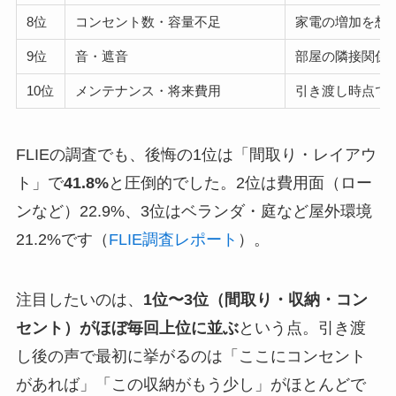
8位
コンセント数・容量不足
家電の増加を想
9位
音・遮音
部屋の隣接関係
10位
メンテナンス・将来費用
引き渡し時点で
FLIEの調査でも、後悔の1位は「間取り・レイアウ
ト」で
41.8%
と圧倒的でした。2位は費用面（ロー
ンなど）22.9%、3位はベランダ・庭など屋外環境
21.2%です（
FLIE調査レポート
）。
注目したいのは、
1位〜3位（間取り・収納・コン
セント）がほぼ毎回上位に並ぶ
という点。引き渡
し後の声で最初に挙がるのは「ここにコンセント
があれば」「この収納がもう少し」がほとんどで