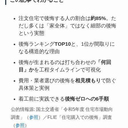
注文住宅で後悔する人の割合は
約85%
。た
だし多くは「家全体」ではなく細部の後悔
という実態
後悔ランキング
TOP10
と、1位が間取りに
なる構造的な理由
後悔が生まれるのは打ち合わせの
「何回
目」か
を工程タイムラインで可視化
費用・業者選びの後悔を
相見積もり
で防ぐ
具体策と実例
着工前に実践できる
後悔ゼロへの6手順
公的情報源: 国土交通省「令和5年度 住宅市場動向
調査」（
参照
）／FLIE「住宅購入での後悔」調査
（
参照
）